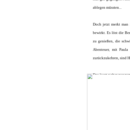
ablegen müssten...
Doch jetzt merkt man 
bewirkt. Es löst die Be
zu genießen, die schw
Abenteuer, mit Paula
zurückzukehren, sind H
Das liegt sicher nur z
Vertrautheit mit der 
Fahrtensegeln sind wir
teilnehmen, also müssen
Veranstaltung mit dabei
Sturmtief Johanna trü