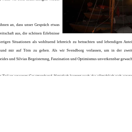
ihnen an, dass unser Gespräch etwas
reitschaft aus, die schönen Erlebnisse
ierigen Situationen als wohltuend lehrreich zu betrachten und lebendigen Ant
 und mir auf Törn zu gehen. Als wir Svendborg verlassen, um in der zwei
eides und Silvias Begeisterung, Faszination und Optimismus unverkennbar gewach
um Teil an unserem Gewitterabend. Natürlich kommt auch die allmählich sich einst
eigenen Crew und der Gesamtgruppe. Und auch unser kleines Intermezzo hier tr
 zur Svendborg Classic Regatta angereist. Dieser Programmpunkt war meine Vorgab
 die Charterboote mit. Und die Charterer erhalten die seltene Gelegenheit, bei e
 zu sein.
bt gleichwohl den Regattaspaß. Statt insgesamt sechs Wettfahrten werden nur 