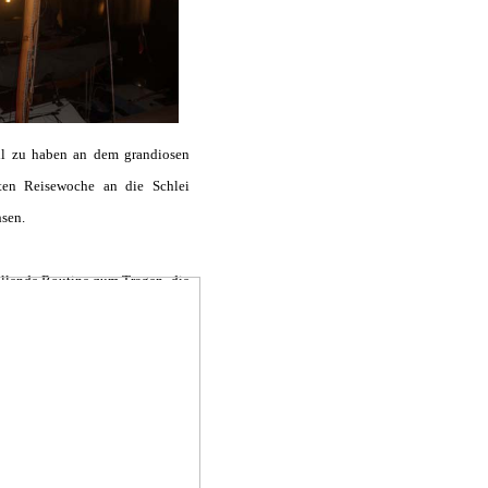
eil zu haben an dem grandiosen
ten Reisewoche an die Schlei
sen.
ellende Routine zum Tragen, die
ägt dazu bei. Als Kontrast zum
e – ich möchte unbedingt wieder
iner gemütlichen, unverkrampften
zwei gestartet, eine am späten