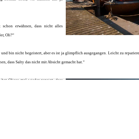
ft schon erwähnen, dass nicht alles
er, Oli?“
r und bin nicht begeistert, aber es ist ja glimpflich ausgegangen. Leicht zu reparie
en, dass Salty das nicht mit Absicht gemacht hat.“
s hat Oliese mal wieder gezeigt, dass
at. Hat sich erstmal einfühlsam
s ihrer erstmals einhandsegelnden
chen. Hat ihr, die ja zum ersten Mal
andgriff kommen und ihn auch selbst
s soufliert, was sie vergessen hatte.
ie beiden, inzwischen bestens