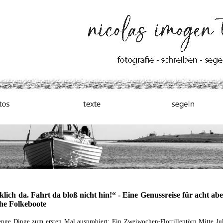
cklich da. Fahrt da bloß nicht hin!“ - Eine Genussreise für acht a
che Folkeboote
ge Dinge zum ersten Mal ausprobiert: Ein Zweiwochen-Flottillentörn Mitte Juli