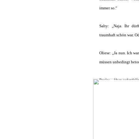
immer so.“
Salty: „Naja. Ihr dür
traumhaft schön war. Od
Oliese: „Ja nun. Ich wa
müssen unbedingt beton
Paula: „Aber jedenfall
sie es echt drauf h
zurückgehalten, um e
Skipperin leicht zu ma
von selbst auf jeden H
erledigen musste, alle
Zum Schluss sind d