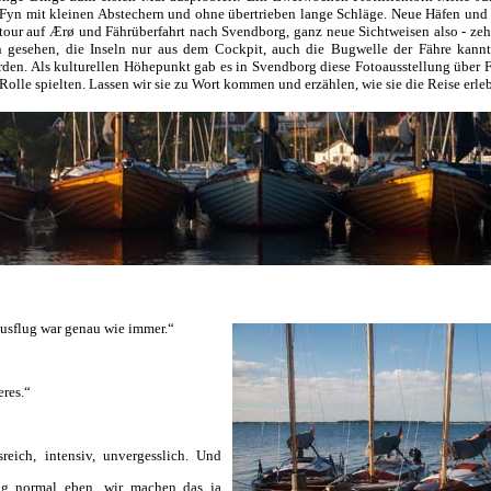
Fyn mit kleinen Abstechern und ohne übertrieben lange Schläge. Neue Häfen und
tour auf Ærø und Fährüberfahrt nach Svendborg, ganz neue Sichtweisen also - zehn
n gesehen, die Inseln nur aus dem Cockpit, auch die Bugwelle der Fähre kannt
rden. Als kulturellen Höhepunkt gab es in Svendborg diese Fotoausstellung über 
olle spielten. Lassen wir sie zu Wort kommen und erzählen, wie sie die Reise erle
ausflug war genau wie immer.“
eres.“
reich, intensiv, unvergesslich. Und
lig normal eben, wir machen das ja